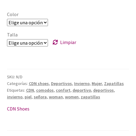
Color
Talla
Limpiar
SKU:
N/D
Categorías:
CDN shoes
,
Deportivos
,
Invierno
,
Mujer
,
Zapatillas
Etiquetas:
CDN
,
comodos
,
confort
,
deportivo
,
deportivos
,
invierno
,
piel
,
señora
,
woman
,
women
,
zapatillas
CDN Shoes