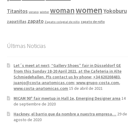
women
woman
Yokoburu
Titanitos
verano
winter
zapato
zapatillas
zapato de niño
Zapato colegial de niño
Últimas Noticias
Let´s meet at next; “Gallery Shoes” fair in Düsseldorf GE
from this Sunday 18-20 April 2021, at the Cafeteria in Alte
Schmiedehallen. Pls contact us by phone; +34 620208483,
juanjo@costa-anatomicas.com; www.grupo-costa.com,
www.costa-anatomicas.com
15 de abril de 2021
MICAM 90º fair meetup in Hall 1e, Emerging Designer area
14
de septiembre de 2020
Hackney, el barrio que da nombre a nuestra empresa…
29 de
agosto de 2020