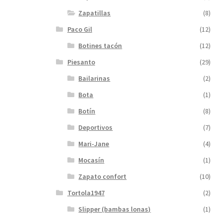
Zapatillas
(8)
Paco Gil
(12)
Botines tacón
(12)
Piesanto
(29)
Bailarinas
(2)
Bota
(1)
Botín
(8)
Deportivos
(7)
Mari-Jane
(4)
Mocasín
(1)
Zapato confort
(10)
Tortola1947
(2)
Slipper (bambas lonas)
(1)