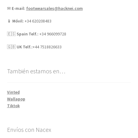
✉
E-mail:
footwearsales@hacknei.com
📱
Móvil:
+34 620208483
🇪🇸
Spain Telf.:
+34 966099728
🇬🇧
UK Telf.:
+44 7518826633
También estamos en…
Vinted
Wallapop
Tiktok
Envíos con Nacex