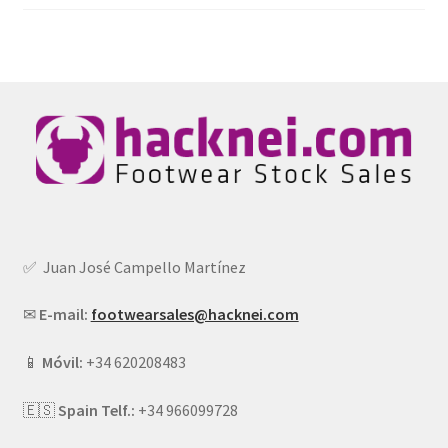
✅ Juan José Campello Martínez
✉
E-mail:
footwearsales@hacknei.com
📱
Móvil:
+34 620208483
🇪🇸
Spain Telf.:
+34 966099728