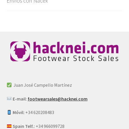
Envíos con Nacex
Juan José Campello Martínez
E-mail:
footwearsales@hacknei.com
Móvil:
+34 620208483
Spain Telf.:
+34 966099728