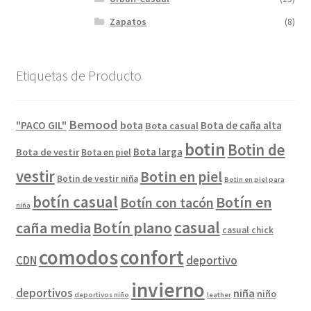
Zapatos
(8)
Etiquetas de Producto
Bemood
"PACO GIL"
bota
Bota de caña alta
Bota casual
botin
Botin de
Bota larga
Bota de vestir
Bota en piel
vestir
Botin en piel
Botin de vestir niña
Botin en piel para
botín casual
Botín en
Botín con tacón
niña
casual
caña media
Botín plano
casual chick
comodos
confort
CDN
deportivo
invierno
deportivos
niña
niño
deportivos niño
leather