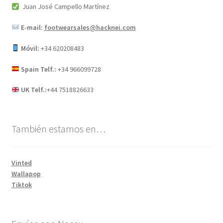
Juan José Campello Martínez
E-mail:
footwearsales@hacknei.com
Móvil:
+34 620208483
Spain Telf.:
+34 966099728
UK Telf.:
+44 7518826633
También estamos en…
Vinted
Wallapop
Tiktok