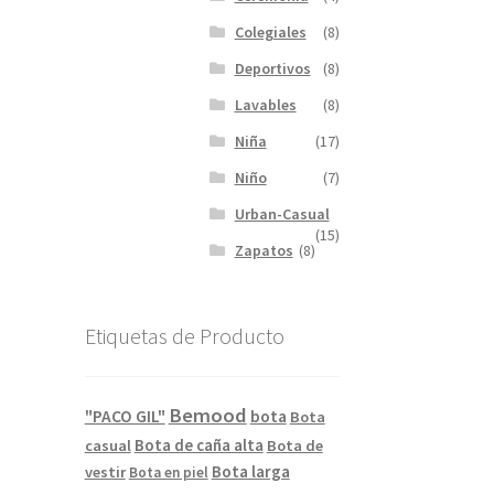
Colegiales
(8)
Deportivos
(8)
Lavables
(8)
Niña
(17)
Niño
(7)
Urban-Casual
(15)
Zapatos
(8)
Etiquetas de Producto
Bemood
"PACO GIL"
bota
Bota
Bota de caña alta
casual
Bota de
Bota larga
vestir
Bota en piel