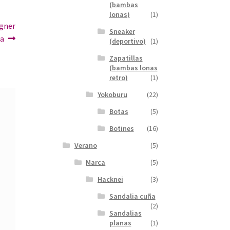
(bambas
lonas)
(1)
igner
Sneaker
ea
(deportivo)
(1)
Zapatillas
(bambas lonas
retro)
(1)
Yokoburu
(22)
Botas
(5)
Botines
(16)
Verano
(5)
Marca
(5)
Hacknei
(3)
Sandalia cuña
(2)
Sandalias
planas
(1)