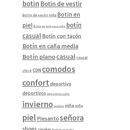
botin
Botin de vestir
Botin en
Botin de vestir niña
botín
piel
Botin en piel para niña
casual
Botín con tacón
Botín en caña media
casual
Botín plano
casual
comodos
CDN
chick
confort
deportivo
deportivos
deportivos niño
invierno
niña
niño
leather
piel
señora
Piesanto
shoes
sneaker
Stabilizer baby