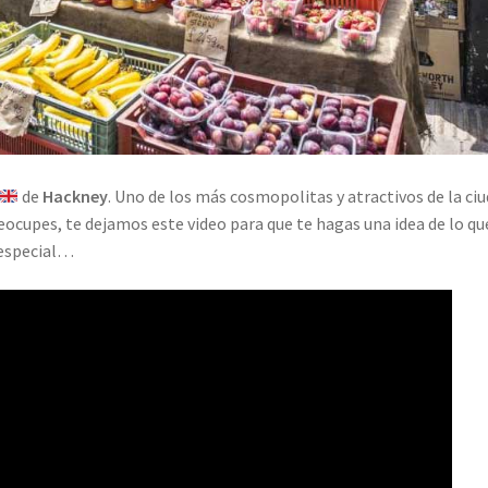
de
Hackney
. Uno de los más cosmopolitas y atractivos de la ciu
ocupes, te dejamos este video para que te hagas una idea de lo qu
 especial…