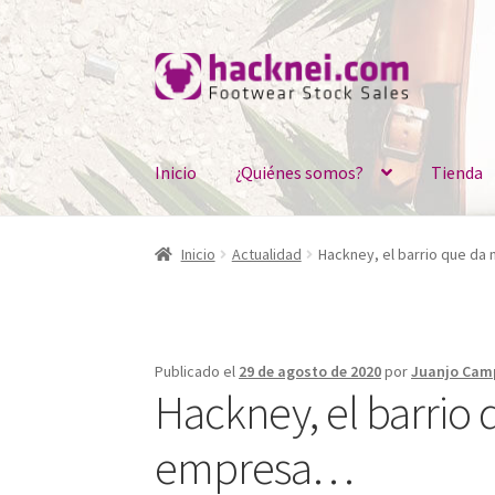
Ir
Ir
a
al
la
contenido
navegación
Inicio
¿Quiénes somos?
Tienda
Inicio
Actualidad
Hackney, el barrio que d
Publicado el
29 de agosto de 2020
por
Juanjo Cam
Hackney, el barrio
empresa…