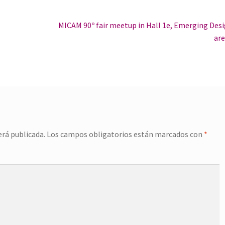
Siguiente:
MICAM 90º fair meetup in Hall 1e, Emerging Des
ar
erá publicada.
Los campos obligatorios están marcados con
*