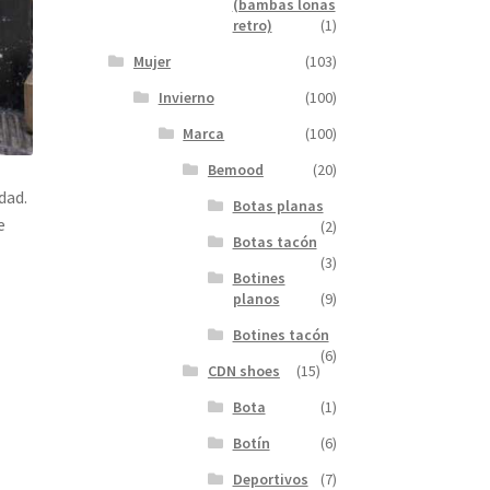
(bambas lonas
retro)
(1)
Mujer
(103)
Invierno
(100)
Marca
(100)
Bemood
(20)
dad.
Botas planas
e
(2)
Botas tacón
(3)
Botines
planos
(9)
Botines tacón
(6)
CDN shoes
(15)
Bota
(1)
Botín
(6)
Deportivos
(7)