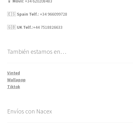
📱
Móvil:
+34 620208483
🇪🇸
Spain Telf.:
+34 966099728
🇬🇧
UK Telf.:
+44 7518826633
También estamos en…
Vinted
Wallapop
Tiktok
Envíos con Nacex