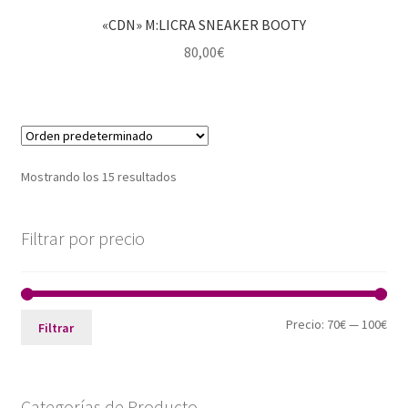
«CDN» M:LICRA SNEAKER BOOTY
80,00
€
Mostrando los 15 resultados
Filtrar por precio
Pre
Pre
Precio:
70€
—
100€
Filtrar
mín
máx
Categorías de Producto