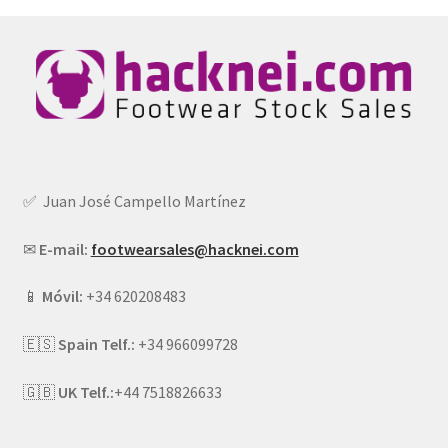
✅ Juan José Campello Martínez
✉
E-mail:
footwearsales@hacknei.com
📱
Móvil:
+34 620208483
🇪🇸
Spain Telf.:
+34 966099728
🇬🇧
UK Telf.:
+44 7518826633