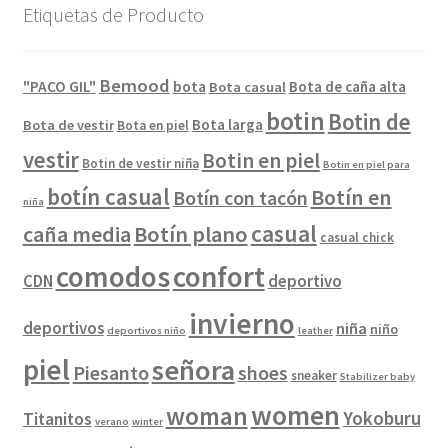
Etiquetas de Producto
Bemood
"PACO GIL"
bota
Bota de caña alta
Bota casual
botin
Botin de
Bota larga
Bota de vestir
Bota en piel
vestir
Botin en piel
Botin de vestir niña
Botin en piel para
botín casual
Botín en
Botín con tacón
niña
casual
caña media
Botín plano
casual chick
comodos
confort
CDN
deportivo
invierno
deportivos
niña
niño
deportivos niño
leather
piel
señora
Piesanto
shoes
sneaker
Stabilizer baby
women
woman
Yokoburu
Titanitos
verano
winter