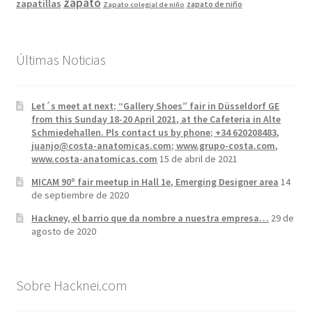
zapato
zapatillas
zapato de niño
Zapato colegial de niño
Últimas Noticias
Let´s meet at next; “Gallery Shoes” fair in Düsseldorf GE
from this Sunday 18-20 April 2021, at the Cafeteria in Alte
Schmiedehallen. Pls contact us by phone; +34 620208483,
juanjo@costa-anatomicas.com; www.grupo-costa.com,
www.costa-anatomicas.com
15 de abril de 2021
MICAM 90º fair meetup in Hall 1e, Emerging Designer area
14
de septiembre de 2020
Hackney, el barrio que da nombre a nuestra empresa…
29 de
agosto de 2020
Sobre Hacknei.com