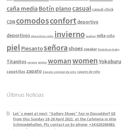
casual
caña media
Botín plano
casual chick
comodos
confort
CDN
deportivo
invierno
deportivos
niña
niño
deportivos niño
leather
piel
señora
Piesanto
shoes
sneaker
Stabilizer baby
women
woman
Yokoburu
Titanitos
verano
winter
zapato
zapatillas
zapato de niño
Zapato colegial de niño
Últimas Noticias
Let´s meet at next; “Gallery Shoes” fair in Düsseldorf GE
from this Sunday 18-20 April 2021, at the Cafeteria in Alte
Schmiedehallen. Pls contact us by phone; +34 620208483,