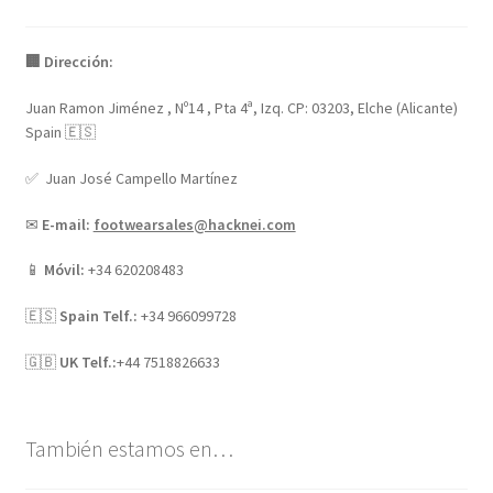
🏢 Dirección:
Juan Ramon Jiménez , Nº14 , Pta 4ª, Izq. CP: 03203, Elche (Alicante)
Spain 🇪🇸
✅ Juan José Campello Martínez
✉
E-mail:
footwearsales@hacknei.com
📱
Móvil:
+34 620208483
🇪🇸
Spain Telf.:
+34 966099728
🇬🇧
UK Telf.:
+44 7518826633
También estamos en…