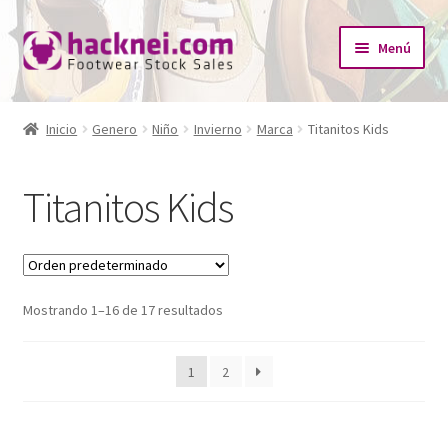
Ir
Ir
Menú
a
al
la
contenido
Inicio
navegación
Inicio
Genero
Niño
Invierno
Marca
Titanitos Kids
Expandi
¿Quiénes somos?
el
Titanitos Kids
menú
Expandi
Tienda
hijo
el
menú
Catálogo Empresas
hijo
Mostrando 1–16 de 17 resultados
Redes Sociales
Contacto
1
2