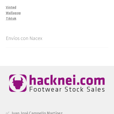
Vinted
Wallapop
Tiktok
Envíos con Nacex
✅ Juan José Campello Martínez