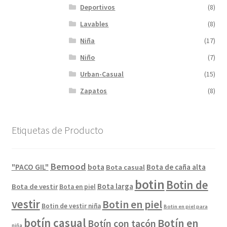
Deportivos
(8)
Lavables
(8)
Niña
(17)
Niño
(7)
Urban-Casual
(15)
Zapatos
(8)
Etiquetas de Producto
Bemood
"PACO GIL"
bota
Bota de caña alta
Bota casual
botin
Botin de
Bota larga
Bota de vestir
Bota en piel
vestir
Botin en piel
Botin de vestir niña
Botin en piel para
botín casual
Botín en
Botín con tacón
niña