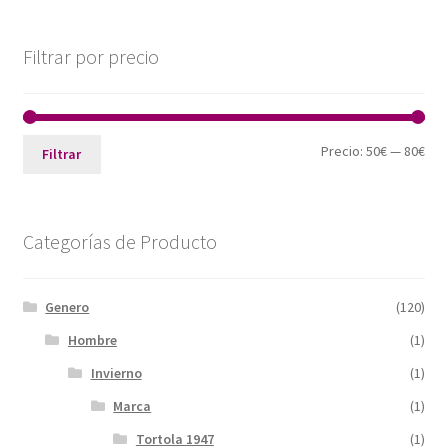
Filtrar por precio
Pre
Pre
Precio:
50€
—
80€
Filtrar
mín
máx
Categorías de Producto
Genero
(120)
Hombre
(1)
Invierno
(1)
Marca
(1)
Tortola 1947
(1)