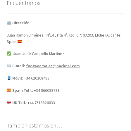
Encuéntranos
Dirección:
Juan Ramon Jiménez , Nº14 , Pta 4ª, Izq. CP: 03203, Elche (Alicante)
Spain
Juan José Campello Martínez
E-mail:
footwearsales@hacknei.com
Móvil:
+34 620208483
Spain Telf.:
+34 966099728
UK Telf.:
+44 7518826633
También estamos en…