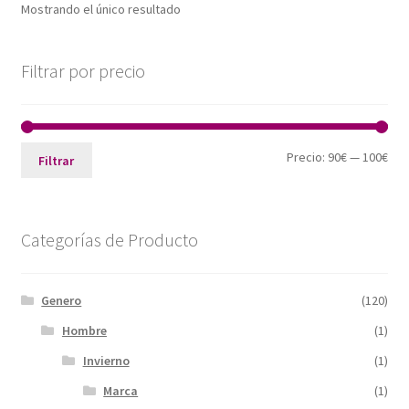
Mostrando el único resultado
Filtrar por precio
Pre
Pre
Precio:
90€
—
100€
Filtrar
mín
máx
Categorías de Producto
Genero
(120)
Hombre
(1)
Invierno
(1)
Marca
(1)