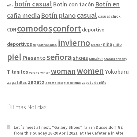
botín casual
Botín en
Botín con tacón
niña
casual
caña media
Botín plano
casual chick
comodos
confort
CDN
deportivo
invierno
deportivos
niña
niño
deportivos niño
leather
piel
señora
Piesanto
shoes
sneaker
Stabilizer baby
women
woman
Yokoburu
Titanitos
verano
winter
zapato
zapatillas
zapato de niño
Zapato colegial de niño
Últimas Noticias
Let´s meet at next; “Gallery Shoes” fair in Düsseldorf GE
from this Sunday 18-20 April 2021, at the Cafeteria in Alte