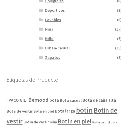
Colegiales
(8)
Deportivos
(8)
Lavables
(8)
Niña
(17)
Niño
(7)
Urban-Casual
(15)
Zapatos
(8)
Etiquetas de Producto
Bemood
"PACO GIL"
bota
Bota de caña alta
Bota casual
botin
Botin de
Bota larga
Bota de vestir
Bota en piel
vestir
Botin en piel
Botin de vestir niña
Botin en piel para