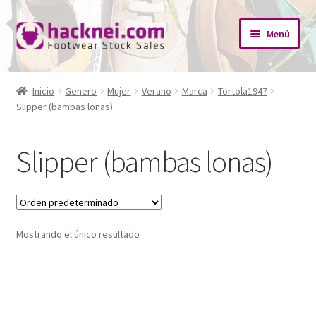
Ir
Ir
Menú
a
al
la
contenido
Inicio
navegación
Inicio
Genero
Mujer
Verano
Marca
Tortola1947
Expandi
Slipper (bambas lonas)
¿Quiénes somos?
el
menú
Expandi
Tienda
Slipper (bambas lonas)
hijo
el
menú
Catálogo Empresas
hijo
Redes Sociales
Mostrando el único resultado
Contacto