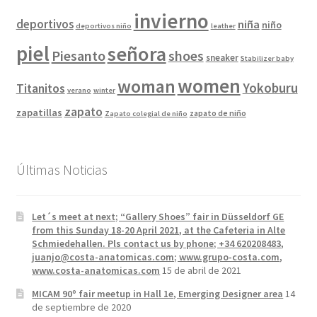
invierno
deportivos
niña
niño
deportivos niño
leather
piel
señora
Piesanto
shoes
sneaker
Stabilizer baby
women
woman
Yokoburu
Titanitos
verano
winter
zapato
zapatillas
zapato de niño
Zapato colegial de niño
Últimas Noticias
Let´s meet at next; “Gallery Shoes” fair in Düsseldorf GE
from this Sunday 18-20 April 2021, at the Cafeteria in Alte
Schmiedehallen. Pls contact us by phone; +34 620208483,
juanjo@costa-anatomicas.com; www.grupo-costa.com,
www.costa-anatomicas.com
15 de abril de 2021
MICAM 90º fair meetup in Hall 1e, Emerging Designer area
14
de septiembre de 2020