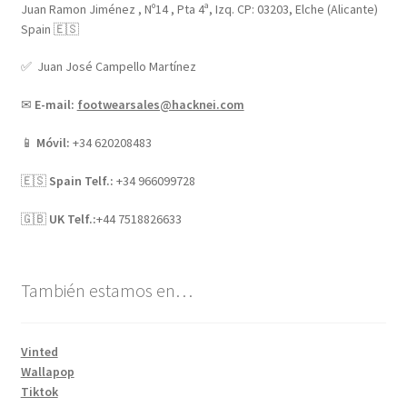
Juan Ramon Jiménez , Nº14 , Pta 4ª, Izq. CP: 03203, Elche (Alicante)
Spain 🇪🇸
✅ Juan José Campello Martínez
✉
E-mail:
footwearsales@hacknei.com
📱
Móvil:
+34 620208483
🇪🇸
Spain Telf.:
+34 966099728
🇬🇧
UK Telf.:
+44 7518826633
También estamos en…
Vinted
Wallapop
Tiktok