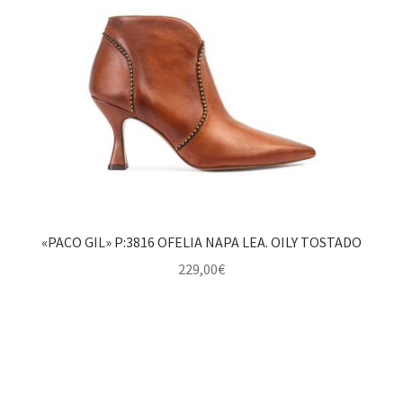
Tortola1947
CDN Shoes
Bemood
Yokoburu
Expandi
Verano
el
«PACO GIL» P:3816 OFELIA NAPA LEA. OILY TOSTADO
menú
Expandi
Hombre
229,00
€
hijo
el
menú
Expandi
Niño
hijo
el
menú
Catálogo Empresas
hijo