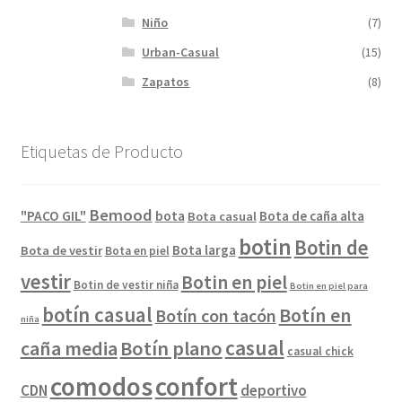
Niño
(7)
Urban-Casual
(15)
Zapatos
(8)
Etiquetas de Producto
Bemood
"PACO GIL"
bota
Bota de caña alta
Bota casual
botin
Botin de
Bota larga
Bota de vestir
Bota en piel
vestir
Botin en piel
Botin de vestir niña
Botin en piel para
botín casual
Botín en
Botín con tacón
niña
casual
caña media
Botín plano
casual chick
comodos
confort
CDN
deportivo