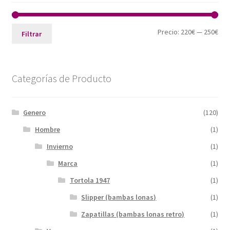
Pre
Pre
Precio:
220€
—
250€
Filtrar
mín
máx
Categorías de Producto
Genero
(120)
Hombre
(1)
Invierno
(1)
Marca
(1)
Tortola 1947
(1)
Slipper (bambas lonas)
(1)
Zapatillas (bambas lonas retro)
(1)