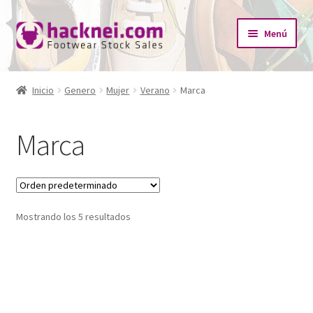
Ir
Ir
Menú
a
al
la
contenido
Inicio
navegación
Inicio
Genero
Mujer
Verano
Marca
Expandi
¿Quiénes somos?
el
Marca
menú
Expandi
Tienda
hijo
el
menú
Catálogo Empresas
hijo
Mostrando los 5 resultados
Redes Sociales
Contacto