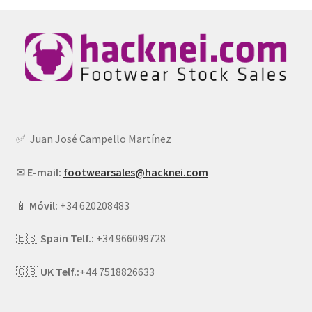
✅ Juan José Campello Martínez
✉
E-mail:
footwearsales@hacknei.com
📱
Móvil:
+34 620208483
🇪🇸
Spain Telf.:
+34 966099728
🇬🇧
UK Telf.:
+44 7518826633