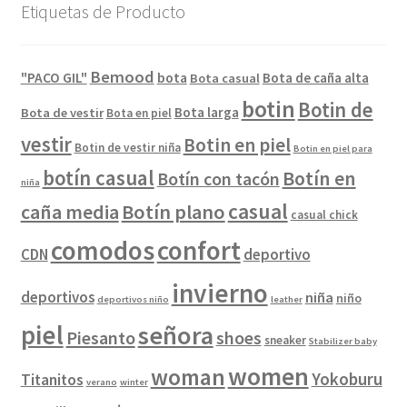
Etiquetas de Producto
Bemood
"PACO GIL"
bota
Bota de caña alta
Bota casual
botin
Botin de
Bota larga
Bota de vestir
Bota en piel
vestir
Botin en piel
Botin de vestir niña
Botin en piel para
botín casual
Botín en
Botín con tacón
niña
casual
caña media
Botín plano
casual chick
comodos
confort
CDN
deportivo
invierno
deportivos
niña
niño
deportivos niño
leather
piel
señora
Piesanto
shoes
sneaker
Stabilizer baby
women
woman
Yokoburu
Titanitos
verano
winter