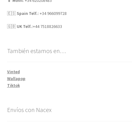
📱
Móvil:
+34 620208483
🇪🇸
Spain Telf.:
+34 966099728
🇬🇧
UK Telf.:
+44 7518826633
También estamos en…
Vinted
Wallapop
Tiktok
Envíos con Nacex