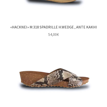
«HACKNEI» M:318 SPADRILLE H.WEDGE , ANTE KAKHI
54,00
€