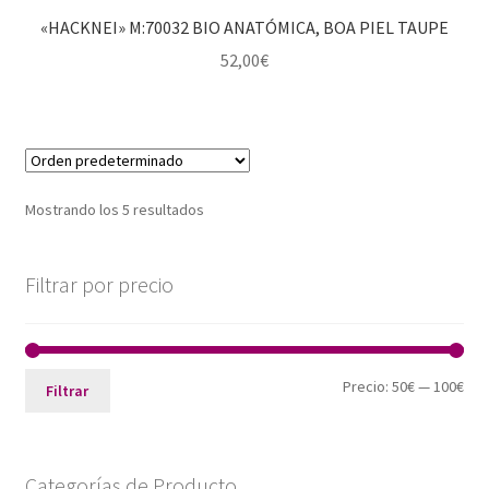
«HACKNEI» M:70032 BIO ANATÓMICA, BOA PIEL TAUPE
52,00
€
Mostrando los 5 resultados
Filtrar por precio
Pre
Pre
Precio:
50€
—
100€
Filtrar
mín
máx
Categorías de Producto