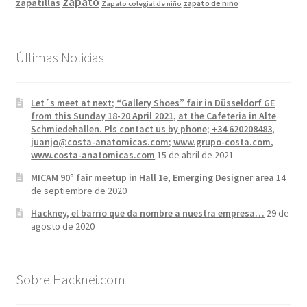
zapato
zapatillas
zapato de niño
Zapato colegial de niño
Últimas Noticias
Let´s meet at next; “Gallery Shoes” fair in Düsseldorf GE
from this Sunday 18-20 April 2021, at the Cafeteria in Alte
Schmiedehallen. Pls contact us by phone; +34 620208483,
juanjo@costa-anatomicas.com; www.grupo-costa.com,
www.costa-anatomicas.com
15 de abril de 2021
MICAM 90º fair meetup in Hall 1e, Emerging Designer area
14
de septiembre de 2020
Hackney, el barrio que da nombre a nuestra empresa…
29 de
agosto de 2020
Sobre Hacknei.com