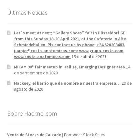
Últimas Noticias
Let´s meet at next; “Gallery Shoes” fair in Düsseldorf GE
from this Sunday 18-20 April 2021, at the Cafeteria in Alte
Schmiedehallen. Pls contact us by phone; +34 620208483,
juanjo@costa-anatomicas.com; www.grupo-costa.com,
www.costa-anatomicas.com
15 de abril de 2021
MICAM 90º fair meetup in Hall 1e, Emerging Designer area
14
de septiembre de 2020
Hackney, el barrio que da nombre a nuestra empresa…
29 de
agosto de 2020
Sobre Hacknei.com
Venta de Stocks de Calzado
| Footwear Stock Sales