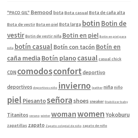
Bemood
"PACO GIL"
bota
Bota de caña alta
Bota casual
botin
Botin de
Bota larga
Bota de vestir
Bota en piel
vestir
Botin en piel
Botin de vestir niña
Botin en piel para
botín casual
Botín en
Botín con tacón
niña
casual
caña media
Botín plano
casual chick
comodos
confort
CDN
deportivo
invierno
deportivos
niña
niño
deportivos niño
leather
piel
señora
Piesanto
shoes
sneaker
Stabilizer baby
women
woman
Yokoburu
Titanitos
verano
winter
zapato
zapatillas
zapato de niño
Zapato colegial de niño