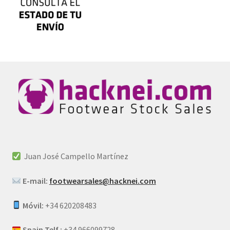
Juan José Campello Martínez
E-mail:
footwearsales@hacknei.com
Móvil:
+34 620208483
Spain Telf.:
+34 966099728