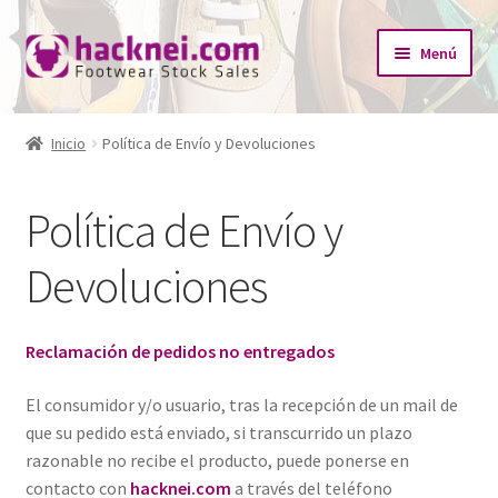
Ir
Ir
Menú
a
al
la
contenido
Inicio
navegación
Inicio
Política de Envío y Devoluciones
Expandi
¿Quiénes somos?
el
Política de Envío y
menú
Expandi
Tienda
hijo
el
Devoluciones
menú
Catálogo Empresas
hijo
Redes Sociales
Reclamación de pedidos no entregados
El consumidor y/o usuario, tras la recepción de un mail de
Contacto
que su pedido está enviado, si transcurrido un plazo
razonable no recibe el producto, puede ponerse en
contacto con
hacknei.com
a través del teléfono