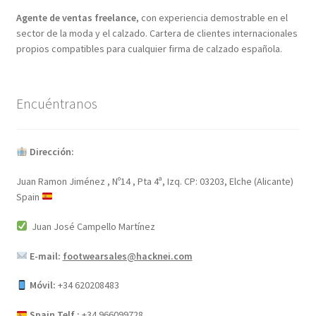
Agente de ventas freelance
, con experiencia demostrable en el
sector de la moda y el calzado. Cartera de clientes internacionales
propios compatibles para cualquier firma de calzado española.
Encuéntranos
Dirección:
Juan Ramon Jiménez , Nº14 , Pta 4ª, Izq. CP: 03203, Elche (Alicante)
Spain
Juan José Campello Martínez
E-mail:
footwearsales@hacknei.com
Móvil:
+34 620208483
Spain Telf.:
+34 966099728