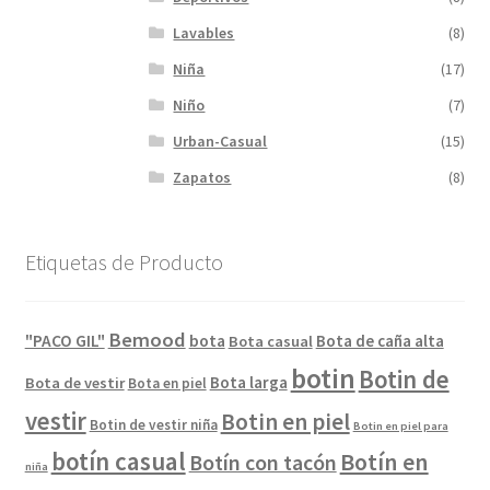
Lavables
(8)
Niña
(17)
Niño
(7)
Urban-Casual
(15)
Zapatos
(8)
Etiquetas de Producto
Bemood
"PACO GIL"
bota
Bota de caña alta
Bota casual
botin
Botin de
Bota larga
Bota de vestir
Bota en piel
vestir
Botin en piel
Botin de vestir niña
Botin en piel para
botín casual
Botín en
Botín con tacón
niña