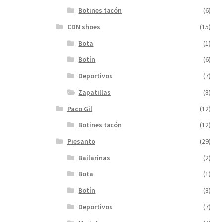
Botines tacón
(6)
CDN shoes
(15)
Bota
(1)
Botín
(6)
Deportivos
(7)
Zapatillas
(8)
Paco Gil
(12)
Botines tacón
(12)
Piesanto
(29)
Bailarinas
(2)
Bota
(1)
Botín
(8)
Deportivos
(7)