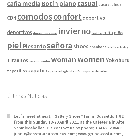
casual
caña media
Botín plano
casual chick
comodos
confort
CDN
deportivo
invierno
deportivos
niña
niño
deportivos niño
leather
piel
señora
Piesanto
shoes
sneaker
Stabilizer baby
women
woman
Yokoburu
Titanitos
verano
winter
zapato
zapatillas
zapato de niño
Zapato colegial de niño
Últimas Noticias
Let´s meet at next; “Gallery Shoes” fair in Düsseldorf GE
from this Sunday 18-20 April 2021, at the Cafeteria in Alte
Schmiedehallen. Pls contact us by phone; +34 620208483,
juanjo@costa-anatomicas.com; www.grupo-costa.com,