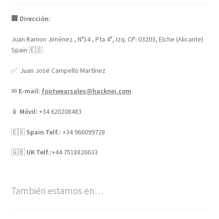
🏢 Dirección:
Juan Ramon Jiménez , Nº14 , Pta 4ª, Izq. CP: 03203, Elche (Alicante)
Spain 🇪🇸
✅ Juan José Campello Martínez
✉
E-mail:
footwearsales@hacknei.com
📱
Móvil:
+34 620208483
🇪🇸
Spain Telf.:
+34 966099728
🇬🇧
UK Telf.:
+44 7518826633
También estamos en…