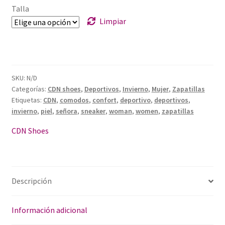
Talla
Limpiar
SKU:
N/D
Categorías:
CDN shoes
,
Deportivos
,
Invierno
,
Mujer
,
Zapatillas
Etiquetas:
CDN
,
comodos
,
confort
,
deportivo
,
deportivos
,
invierno
,
piel
,
señora
,
sneaker
,
woman
,
women
,
zapatillas
CDN Shoes
Descripción
Información adicional