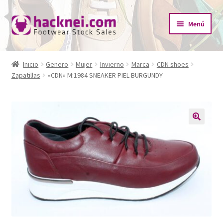
Ir
Ir
Menú
a
al
la
contenido
Inicio
navegación
Inicio
Genero
Mujer
Invierno
Marca
CDN shoes
Expandi
Zapatillas
«CDN» M:1984 SNEAKER PIEL BURGUNDY
¿Quiénes somos?
el
menú
Expandi
Tienda
hijo
el
menú
Catálogo Empresas
🔍
hijo
Redes Sociales
Contacto