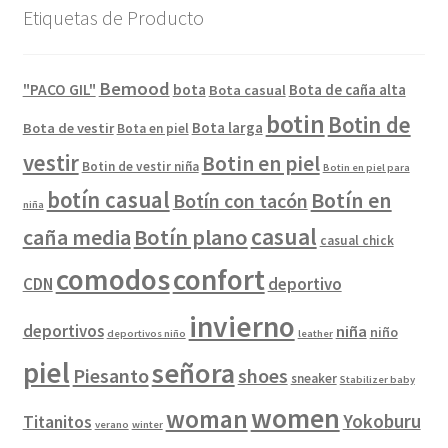
Etiquetas de Producto
Bemood
"PACO GIL"
bota
Bota de caña alta
Bota casual
botin
Botin de
Bota larga
Bota de vestir
Bota en piel
vestir
Botin en piel
Botin de vestir niña
Botin en piel para
botín casual
Botín en
Botín con tacón
niña
casual
caña media
Botín plano
casual chick
comodos
confort
CDN
deportivo
invierno
deportivos
niña
niño
deportivos niño
leather
piel
señora
Piesanto
shoes
sneaker
Stabilizer baby
women
woman
Yokoburu
Titanitos
verano
winter