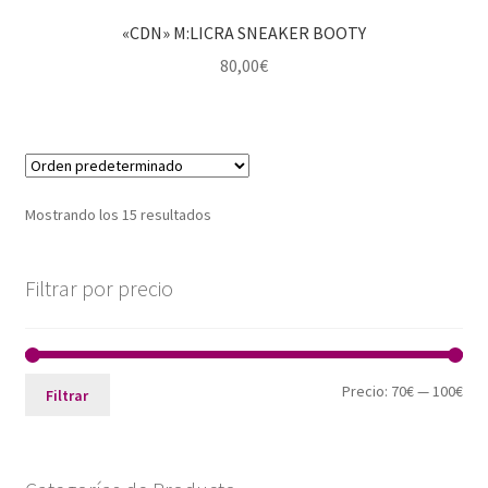
«CDN» M:LICRA SNEAKER BOOTY
80,00
€
Mostrando los 15 resultados
Filtrar por precio
Pre
Pre
Precio:
70€
—
100€
Filtrar
mín
máx