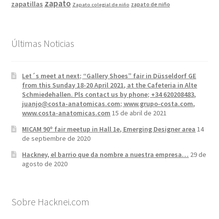
zapato
zapatillas
zapato de niño
Zapato colegial de niño
Últimas Noticias
Let´s meet at next; “Gallery Shoes” fair in Düsseldorf GE
from this Sunday 18-20 April 2021, at the Cafeteria in Alte
Schmiedehallen. Pls contact us by phone; +34 620208483,
juanjo@costa-anatomicas.com; www.grupo-costa.com,
www.costa-anatomicas.com
15 de abril de 2021
MICAM 90º fair meetup in Hall 1e, Emerging Designer area
14
de septiembre de 2020
Hackney, el barrio que da nombre a nuestra empresa…
29 de
agosto de 2020
Sobre Hacknei.com