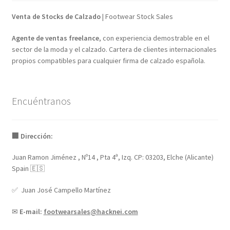
Venta de Stocks de Calzado
| Footwear Stock Sales
Agente de ventas freelance
, con experiencia demostrable en el
sector de la moda y el calzado. Cartera de clientes internacionales
propios compatibles para cualquier firma de calzado española.
Encuéntranos
🏢 Dirección:
Juan Ramon Jiménez , Nº14 , Pta 4ª, Izq. CP: 03203, Elche (Alicante)
Spain 🇪🇸
✅ Juan José Campello Martínez
✉
E-mail:
footwearsales@hacknei.com