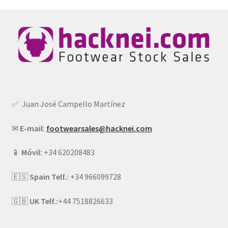
✅ Juan José Campello Martínez
✉
E-mail:
footwearsales@hacknei.com
📱
Móvil:
+34 620208483
🇪🇸
Spain Telf.:
+34 966099728
🇬🇧
UK Telf.:
+44 7518826633