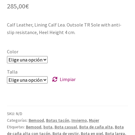
285,00
€
Calf Leather, Lining Calf Lea. Outsole TR Sole with anti-
slip resistance, Heel Height 4 cm.
Color
Talla
Limpiar
SKU:
N/D
Categorías:
Bemood
,
Botas tacón
,
Invierno
,
Mujer
Etiquetas:
Bemood
,
bota
,
Bota casual
,
Bota de caña alta
,
Bota
de caña alta con tacón
,
Bota de vestir
,
Bota en piel
,
Bota larga
,