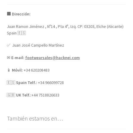
🏢 Dirección:
Juan Ramon Jiménez , Nº14 , Pta 4ª, Izq. CP: 03203, Elche (Alicante)
Spain 🇪🇸
✅ Juan José Campello Martínez
✉
E-mail:
footwearsales@hacknei.com
📱
Móvil:
+34 620208483
🇪🇸
Spain Telf.:
+34 966099728
🇬🇧
UK Telf.:
+44 7518826633
También estamos en…