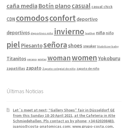
casual
caña media
Botín plano
casual chick
comodos
confort
CDN
deportivo
invierno
deportivos
niña
niño
deportivos niño
leather
piel
señora
Piesanto
shoes
sneaker
Stabilizer baby
women
woman
Yokoburu
Titanitos
verano
winter
zapato
zapatillas
zapato de niño
Zapato colegial de niño
Últimas Noticias
Let´s meet at next; “Gallery Shoes” fair in Düsseldorf GE
from this Sunday 18-20 April 2021, at the Cafeteria in Alte
Schmiedehallen. Pls contact us by phone; +34 620208483,
juanjo@costa-anatomicas.com; www.grupo-costa.com,