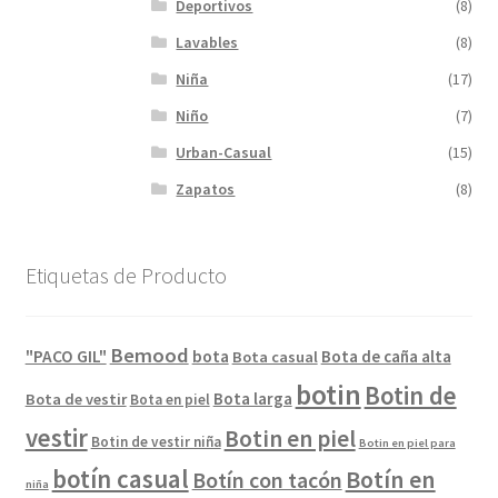
Deportivos
(8)
Lavables
(8)
Niña
(17)
Niño
(7)
Urban-Casual
(15)
Zapatos
(8)
Etiquetas de Producto
Bemood
"PACO GIL"
bota
Bota de caña alta
Bota casual
botin
Botin de
Bota larga
Bota de vestir
Bota en piel
vestir
Botin en piel
Botin de vestir niña
Botin en piel para
botín casual
Botín en
Botín con tacón
niña