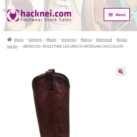
Ir
Ir
Menú
a
al
la
contenido
Inicio
navegación
Inicio
Genero
Mujer
Invierno
Marca
Bemood
Botas
Expandi
tacón
«BEMOOD» M:023 PIKE LEA.URACO-MORGAN-CHOCOLATE
¿Quiénes somos?
el
menú
Expandi
Tienda
hijo
el
menú
Catálogo Empresas
🔍
hijo
Redes Sociales
Contacto