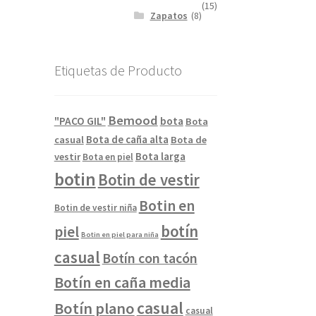
(15)
Zapatos
(8)
Etiquetas de Producto
Bemood
"PACO GIL"
bota
Bota
Bota de caña alta
casual
Bota de
Bota larga
vestir
Bota en piel
botin
Botin de vestir
Botin en
Botin de vestir niña
botín
piel
Botin en piel para niña
casual
Botín con tacón
Botín en caña media
casual
Botín plano
casual