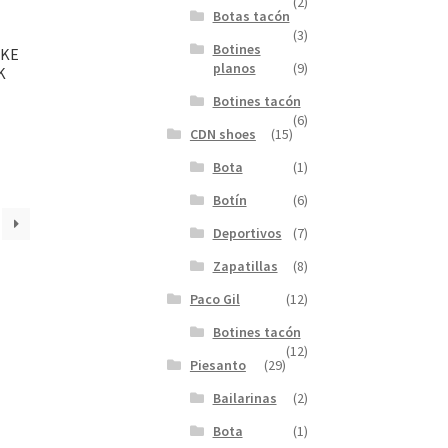
(2)
Botas tacón
(3)
Botines
IKE
planos
(9)
K
Botines tacón
(6)
CDN shoes
(15)
Bota
(1)
Botín
(6)
Deportivos
(7)
Zapatillas
(8)
Paco Gil
(12)
Botines tacón
(12)
Piesanto
(29)
Bailarinas
(2)
Bota
(1)