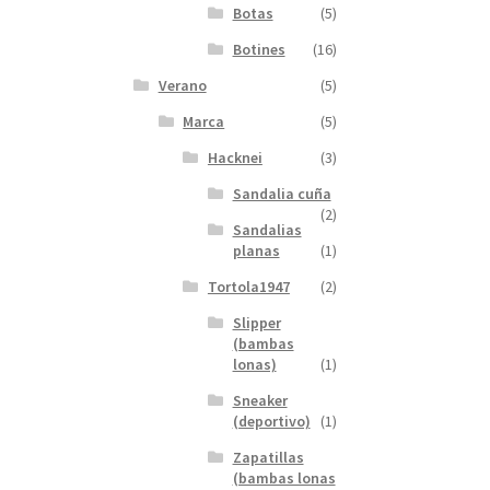
Botas
(5)
Botines
(16)
Verano
(5)
Marca
(5)
Hacknei
(3)
Sandalia cuña
(2)
Sandalias
planas
(1)
Tortola1947
(2)
Slipper
(bambas
lonas)
(1)
Sneaker
(deportivo)
(1)
Zapatillas
(bambas lonas