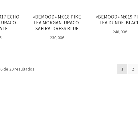
017 ECHO
«BEMOOD» M:018 PIKE
«BEMOOD» M:019 P
-URACO-
LEA.MORGAN-URACO-
LEA.DUNDE-BLAC
ATE
SAFIRA-DRESS BLUE
248,00
€
€
230,00
€
6 de 20 resultados
1
2