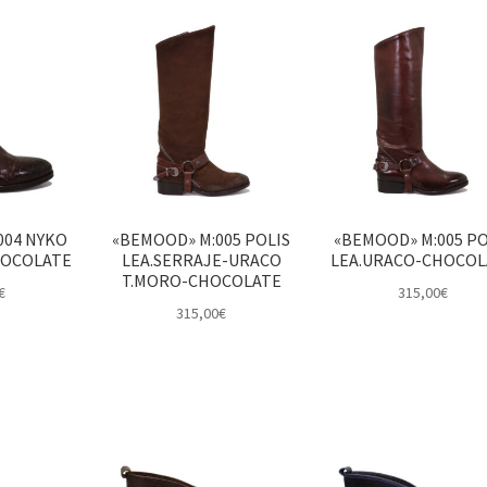
004 NYKO
«BEMOOD» M:005 POLIS
«BEMOOD» M:005 PO
HOCOLATE
LEA.SERRAJE-URACO
LEA.URACO-CHOCOL
T.MORO-CHOCOLATE
€
315,00
€
315,00
€