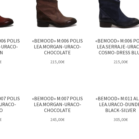
06 POLIS
«BEMOOD» M:006 POLIS
«BEMOOD» M:006 PO
-URACO-
LEA.MORGAN-URACO-
LEA.SERRAJE-URAC
ÍN
CHOCOLATE
COSMO-DRESS BL
€
215,00
€
215,00
€
07 POLIS
«BEMOOD» M:007 POLIS
«BEMOOD» M:011 AL
URACO-
LEA.MORGAN-URACO-
LEA.URACO-DUND
RO
CHOCOLATE
BLACK-SILVER
€
245,00
€
305,00
€