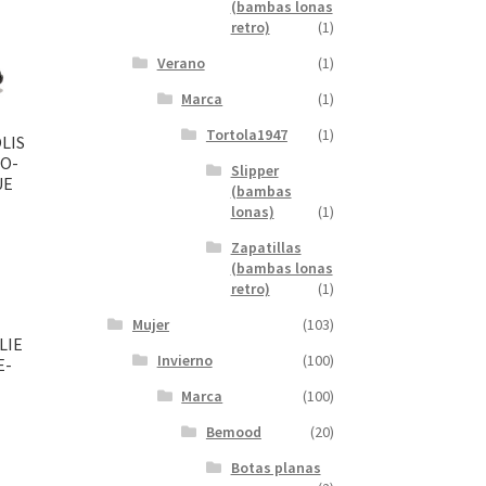
(bambas lonas
retro)
(1)
Verano
(1)
Marca
(1)
Tortola1947
(1)
LIS
O-
Slipper
UE
(bambas
lonas)
(1)
Zapatillas
(bambas lonas
retro)
(1)
Mujer
(103)
LIE
Invierno
(100)
E-
Marca
(100)
Bemood
(20)
Botas planas