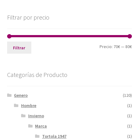
Filtrar por precio
Pre
Pre
Precio:
70€
—
80€
Filtrar
mín
máx
Categorías de Producto
Genero
(120)
Hombre
(1)
Invierno
(1)
Marca
(1)
Tortola 1947
(1)