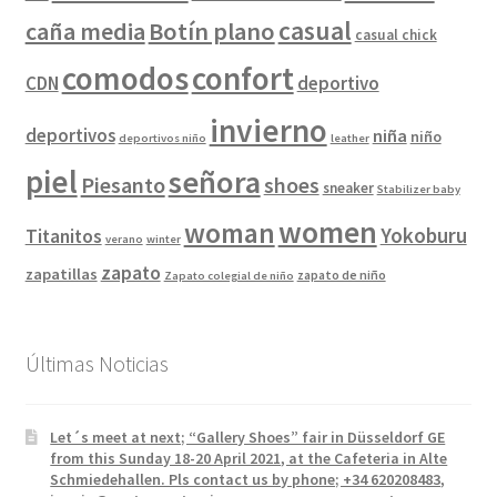
casual
caña media
Botín plano
casual chick
comodos
confort
CDN
deportivo
invierno
deportivos
niña
niño
deportivos niño
leather
piel
señora
Piesanto
shoes
sneaker
Stabilizer baby
women
woman
Yokoburu
Titanitos
verano
winter
zapato
zapatillas
zapato de niño
Zapato colegial de niño
Últimas Noticias
Let´s meet at next; “Gallery Shoes” fair in Düsseldorf GE
from this Sunday 18-20 April 2021, at the Cafeteria in Alte
Schmiedehallen. Pls contact us by phone; +34 620208483,