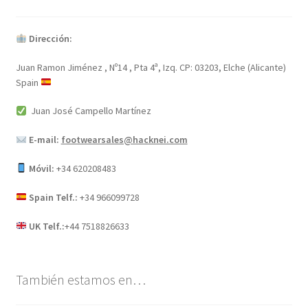
Dirección:
Juan Ramon Jiménez , Nº14 , Pta 4ª, Izq. CP: 03203, Elche (Alicante)
Spain
Juan José Campello Martínez
E-mail:
footwearsales@hacknei.com
Móvil:
+34 620208483
Spain Telf.:
+34 966099728
UK Telf.:
+44 7518826633
También estamos en…