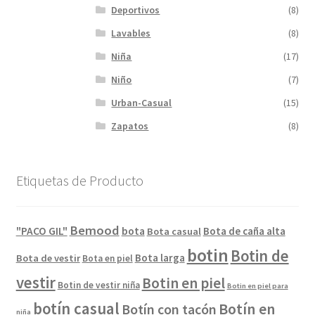
Deportivos
(8)
Lavables
(8)
Niña
(17)
Niño
(7)
Urban-Casual
(15)
Zapatos
(8)
Etiquetas de Producto
Bemood
"PACO GIL"
bota
Bota de caña alta
Bota casual
botin
Botin de
Bota larga
Bota de vestir
Bota en piel
vestir
Botin en piel
Botin de vestir niña
Botin en piel para
botín casual
Botín en
Botín con tacón
niña