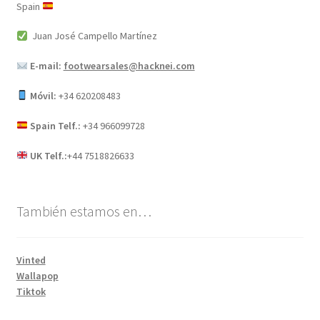
Spain
Juan José Campello Martínez
E-mail:
footwearsales@hacknei.com
Móvil:
+34 620208483
Spain Telf.:
+34 966099728
UK Telf.:
+44 7518826633
También estamos en…
Vinted
Wallapop
Tiktok