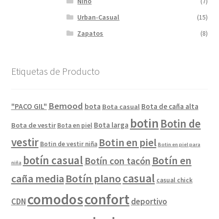
Niño
(7)
Urban-Casual
(15)
Zapatos
(8)
Etiquetas de Producto
Bemood
"PACO GIL"
bota
Bota de caña alta
Bota casual
botin
Botin de
Bota larga
Bota de vestir
Bota en piel
vestir
Botin en piel
Botin de vestir niña
Botin en piel para
botín casual
Botín en
Botín con tacón
niña
casual
caña media
Botín plano
casual chick
comodos
confort
CDN
deportivo