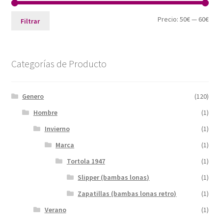
Pre
Pre
Precio:
50€
—
60€
Filtrar
mín
máx
Categorías de Producto
Genero
(120)
Hombre
(1)
Invierno
(1)
Marca
(1)
Tortola 1947
(1)
Slipper (bambas lonas)
(1)
Zapatillas (bambas lonas retro)
(1)
Verano
(1)