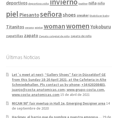
invierno
deportivos
niña
niño
deportivos niño
leather
piel
señora
Piesanto
shoes
sneaker
Stabilizer baby
women
woman
Yokoburu
Titanitos
verano
winter
zapato
zapatillas
zapato de niño
Zapato colegial de niño
Últimas Noticias
Let´s meet at next; “Gallery Shoes” fair in Düsseldorf GE
from this Sunday 18-20 April 2021, at the Cafeteria in Alte
Schmiedehallen. Pls contact us by phone; +34 620208483,
juanjo@costa-anatomicas.com; www.grupo-costa.com,
www.costa-anatomicas.com
15 de abril de 2021
MICAM 90º fair meetup in Hall 1e, Emerging Designer area
14
de septiembre de 2020
Hackney, el barrio que da nombre a nuestra empresa…
29 de