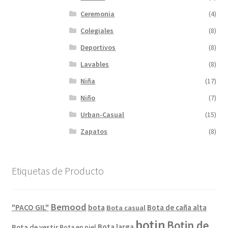
Ceremonia
(4)
Colegiales
(8)
Deportivos
(8)
Lavables
(8)
Niña
(17)
Niño
(7)
Urban-Casual
(15)
Zapatos
(8)
Etiquetas de Producto
Bemood
"PACO GIL"
bota
Bota de caña alta
Bota casual
botin
Botin de
Bota larga
Bota de vestir
Bota en piel