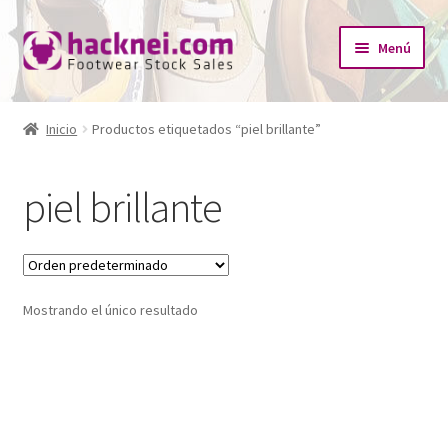
Ir
Ir
Menú
a
al
la
contenido
Inicio
navegación
Inicio
Productos etiquetados “piel brillante”
Expandi
¿Quiénes somos?
el
piel brillante
menú
Expandi
Tienda
hijo
el
menú
Catálogo Empresas
hijo
Mostrando el único resultado
Redes Sociales
Contacto