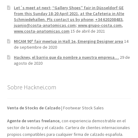
Let´s meet at next; “Gallery Shoes” fair in Düsseldorf GE
from this Sunday 18-20 April 2021, at the Cafeteria in Alte
Schmiedehallen. Pls contact us by phone; +34 620208483,
juanjo@costa-anatomicas.com; www.grupo-costa.com,
www.costa-anatomicas.com
15 de abril de 2021
MICAM 90º fair meetup in Hall 1e, Emerging Designer area
14
de septiembre de 2020
Hackney, el barrio que da nombre a nuestra empresa…
29 de
agosto de 2020
Sobre Hacknei.com
Venta de Stocks de Calzado
| Footwear Stock Sales
Agente de ventas freelance
, con experiencia demostrable en el
sector de la moda y el calzado. Cartera de clientes internacionales
propios compatibles para cualquier firma de calzado española.