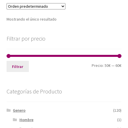
Mostrando el único resultado
Filtrar por precio
Pre
Pre
Precio:
50€
—
60€
Filtrar
mín
máx
Categorías de Producto
Genero
(120)
Hombre
(1)