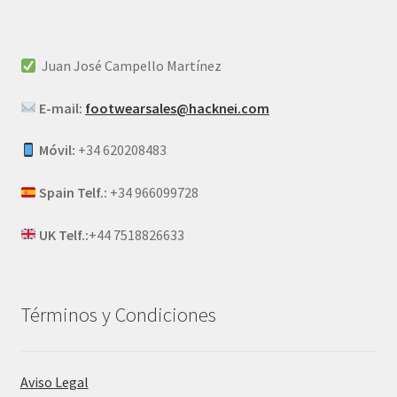
Juan José Campello Martínez
E-mail:
footwearsales@hacknei.com
Móvil:
+34 620208483
Spain Telf.:
+34 966099728
UK Telf.:
+44 7518826633
Términos y Condiciones
Aviso Legal