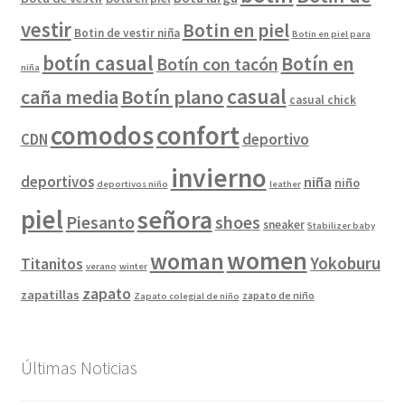
vestir
Botin en piel
Botin de vestir niña
Botin en piel para
botín casual
Botín en
Botín con tacón
niña
casual
caña media
Botín plano
casual chick
comodos
confort
CDN
deportivo
invierno
deportivos
niña
niño
deportivos niño
leather
piel
señora
Piesanto
shoes
sneaker
Stabilizer baby
women
woman
Yokoburu
Titanitos
verano
winter
zapato
zapatillas
zapato de niño
Zapato colegial de niño
Últimas Noticias