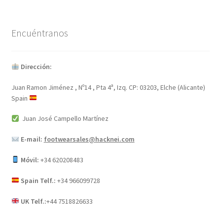
Encuéntranos
Dirección:
Juan Ramon Jiménez , Nº14 , Pta 4ª, Izq. CP: 03203, Elche (Alicante)
Spain
Juan José Campello Martínez
E-mail:
footwearsales@hacknei.com
Móvil:
+34 620208483
Spain Telf.:
+34 966099728
UK Telf.:
+44 7518826633