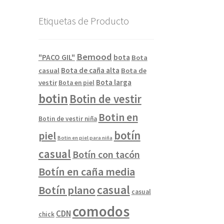
Etiquetas de Producto
Bemood
"PACO GIL"
bota
Bota
Bota de caña alta
casual
Bota de
Bota larga
vestir
Bota en piel
botin
Botin de vestir
Botin en
Botin de vestir niña
botín
piel
Botin en piel para niña
casual
Botín con tacón
Botín en caña media
casual
Botín plano
casual
comodos
CDN
chick