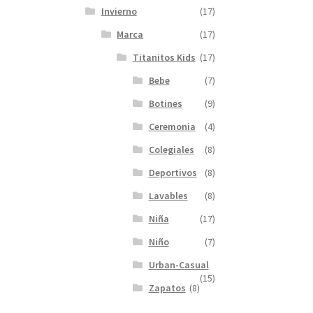
Invierno
(17)
Marca
(17)
Titanitos Kids
(17)
Bebe
(7)
Botines
(9)
Ceremonia
(4)
Colegiales
(8)
Deportivos
(8)
Lavables
(8)
Niña
(17)
Niño
(7)
Urban-Casual
(15)
Zapatos
(8)