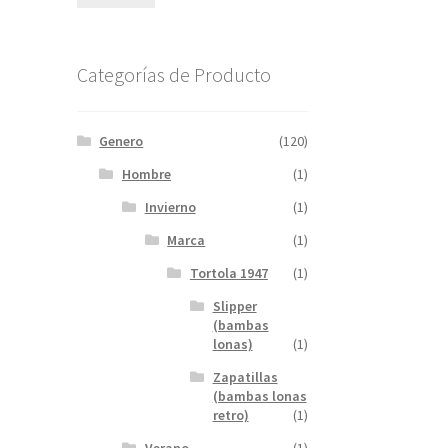
mínimo
máximo
Categorías de Producto
Genero
(120)
Hombre
(1)
Invierno
(1)
Marca
(1)
Tortola 1947
(1)
Slipper
(bambas
lonas)
(1)
Zapatillas
(bambas lonas
retro)
(1)