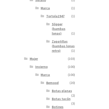
Verano
(1)
Marca
(1)
Tortola1947
(1)
Slipper
(bambas
lonas)
(1)
Zapatillas
(bambas lonas
retro)
(1)
Mujer
(103)
Invierno
(100)
Marca
(100)
Bemood
(20)
Botas planas
(2)
Botas tacón
(3)
Botines