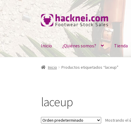
Ir
Ir
a
al
la
contenido
navegación
Inicio
¿Quiénes somos?
Tienda
Inicio
Productos etiquetados “laceup”
laceup
Mostrando el ú