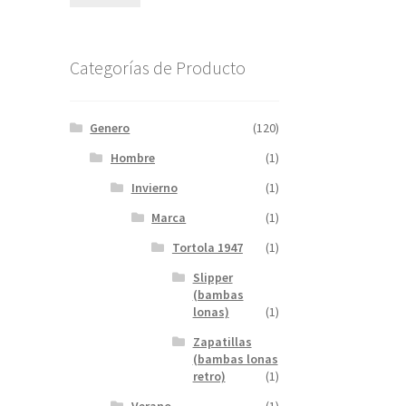
mínimo
máximo
Categorías de Producto
Genero
(120)
Hombre
(1)
Invierno
(1)
Marca
(1)
Tortola 1947
(1)
Slipper
(bambas
lonas)
(1)
Zapatillas
(bambas lonas
retro)
(1)