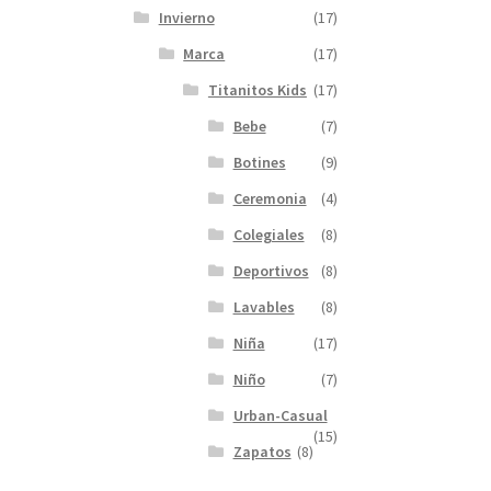
Invierno
(17)
Marca
(17)
Titanitos Kids
(17)
Bebe
(7)
Botines
(9)
Ceremonia
(4)
Colegiales
(8)
Deportivos
(8)
Lavables
(8)
Niña
(17)
Niño
(7)
Urban-Casual
(15)
Zapatos
(8)