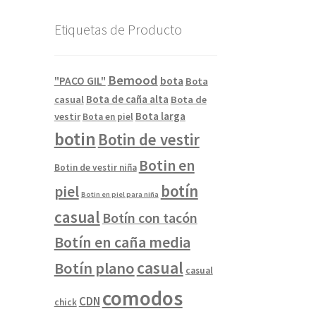
Etiquetas de Producto
Bemood
"PACO GIL"
bota
Bota
Bota de caña alta
casual
Bota de
Bota larga
vestir
Bota en piel
botin
Botin de vestir
Botin en
Botin de vestir niña
botín
piel
Botin en piel para niña
casual
Botín con tacón
Botín en caña media
casual
Botín plano
casual
comodos
CDN
chick