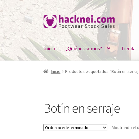
Ir
Ir
a
al
la
contenido
navegación
Inicio
¿Quiénes somos?
Tienda
Inicio
Productos etiquetados “Botín en serraj
Botín en serraje
Mostrando el ú