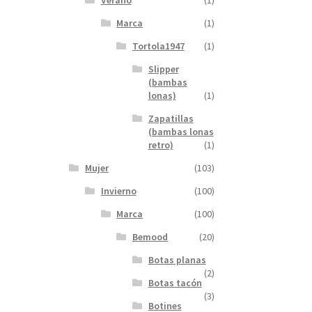
Verano
(1)
Marca
(1)
Tortola1947
(1)
Slipper
(bambas
lonas)
(1)
Zapatillas
(bambas lonas
retro)
(1)
Mujer
(103)
Invierno
(100)
Marca
(100)
Bemood
(20)
Botas planas
(2)
Botas tacón
(3)
Botines