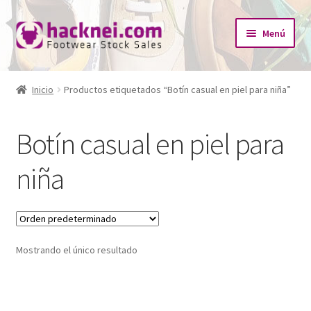
Ir
Ir
Menú
a
al
la
contenido
Inicio
navegación
Inicio
Productos etiquetados “Botín casual en piel para niña”
Expandi
¿Quiénes somos?
el
Botín casual en piel para
menú
Expandi
Tienda
hijo
el
niña
menú
Catálogo Empresas
hijo
Redes Sociales
Mostrando el único resultado
Contacto