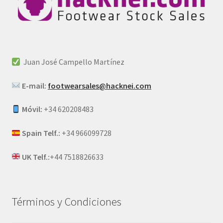
Juan José Campello Martínez
E-mail:
footwearsales@hacknei.com
Móvil:
+34 620208483
Spain Telf.:
+34 966099728
UK Telf.:
+44 7518826633
Términos y Condiciones