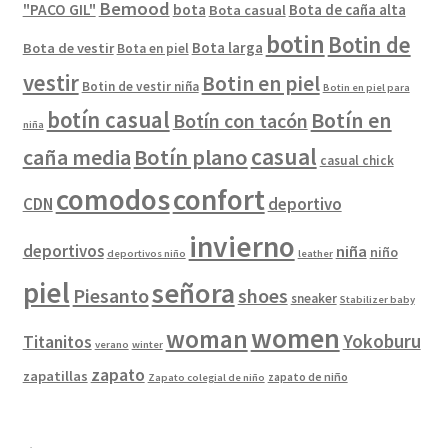
Bemood
"PACO GIL"
bota
Bota de caña alta
Bota casual
botin
Botin de
Bota larga
Bota de vestir
Bota en piel
vestir
Botin en piel
Botin de vestir niña
Botin en piel para
botín casual
Botín en
Botín con tacón
niña
casual
caña media
Botín plano
casual chick
comodos
confort
CDN
deportivo
invierno
deportivos
niña
niño
deportivos niño
leather
piel
señora
Piesanto
shoes
sneaker
Stabilizer baby
women
woman
Yokoburu
Titanitos
verano
winter
zapato
zapatillas
zapato de niño
Zapato colegial de niño