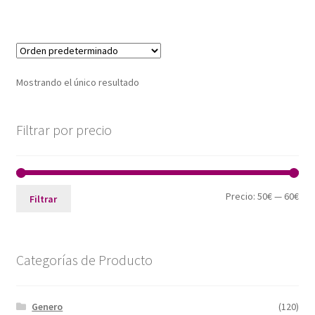
Mostrando el único resultado
Filtrar por precio
Pre
Pre
Precio:
50€
—
60€
Filtrar
mín
máx
Categorías de Producto
Genero
(120)