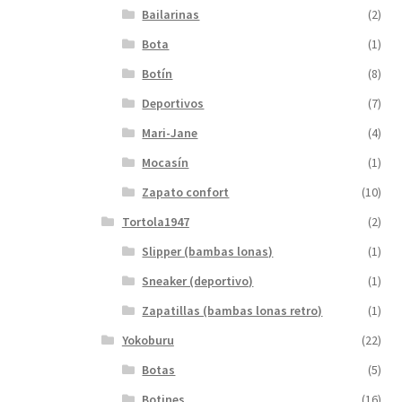
Bailarinas
(2)
Bota
(1)
Botín
(8)
Deportivos
(7)
Mari-Jane
(4)
Mocasín
(1)
Zapato confort
(10)
Tortola1947
(2)
Slipper (bambas lonas)
(1)
Sneaker (deportivo)
(1)
Zapatillas (bambas lonas retro)
(1)
Yokoburu
(22)
Botas
(5)
Botines
(16)