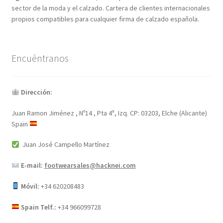
sector de la moda y el calzado. Cartera de clientes internacionales
propios compatibles para cualquier firma de calzado española.
Encuéntranos
Dirección:
Juan Ramon Jiménez , Nº14 , Pta 4ª, Izq. CP: 03203, Elche (Alicante)
Spain
Juan José Campello Martínez
E-mail:
footwearsales@hacknei.com
Móvil:
+34 620208483
Spain Telf.:
+34 966099728