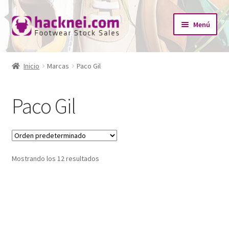
Ir
Ir
Menú
a
al
la
contenido
Inicio
navegación
Inicio
Marcas
Paco Gil
Expandi
¿Quiénes somos?
el
Paco Gil
menú
Expandi
Tienda
hijo
el
menú
Catálogo Empresas
hijo
Mostrando los 12 resultados
Redes Sociales
Contacto