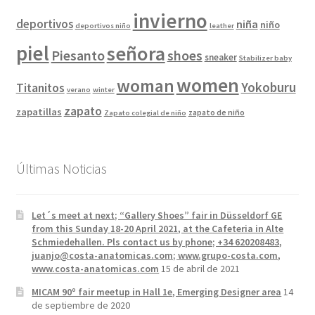
invierno
deportivos
niña
niño
deportivos niño
leather
piel
señora
Piesanto
shoes
sneaker
Stabilizer baby
women
woman
Yokoburu
Titanitos
verano
winter
zapato
zapatillas
zapato de niño
Zapato colegial de niño
Últimas Noticias
Let´s meet at next; “Gallery Shoes” fair in Düsseldorf GE
from this Sunday 18-20 April 2021, at the Cafeteria in Alte
Schmiedehallen. Pls contact us by phone; +34 620208483,
juanjo@costa-anatomicas.com; www.grupo-costa.com,
www.costa-anatomicas.com
15 de abril de 2021
MICAM 90º fair meetup in Hall 1e, Emerging Designer area
14
de septiembre de 2020