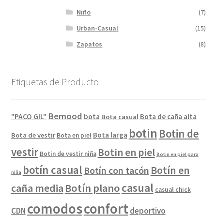
Niño
(7)
Urban-Casual
(15)
Zapatos
(8)
Etiquetas de Producto
Bemood
"PACO GIL"
bota
Bota de caña alta
Bota casual
botin
Botin de
Bota larga
Bota de vestir
Bota en piel
vestir
Botin en piel
Botin de vestir niña
Botin en piel para
botín casual
Botín en
Botín con tacón
niña
casual
caña media
Botín plano
casual chick
comodos
confort
CDN
deportivo