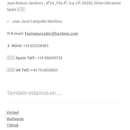
Juan Ramon Jiménez , Nº14 , Pta 4ª, Izq. CP: 03203, Elche (Alicante)
Spain 🇪🇸
✅ Juan José Campello Martínez
✉
E-mail:
footwearsales@hacknei.com
📱
Móvil:
+34 620208483
🇪🇸
Spain Telf.:
+34 966099728
🇬🇧
UK Telf.:
+44 7518826633
También estamos en…
Vinted
Wallapop
Tiktok