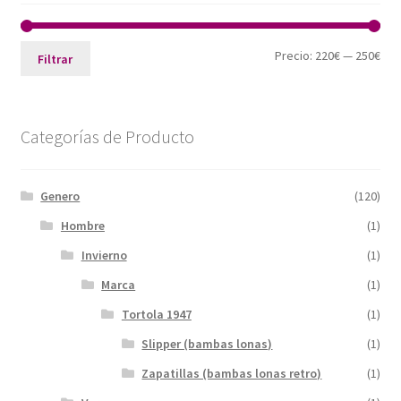
Pre
Pre
Precio:
220€
—
250€
Filtrar
mín
máx
Categorías de Producto
Genero
(120)
Hombre
(1)
Invierno
(1)
Marca
(1)
Tortola 1947
(1)
Slipper (bambas lonas)
(1)
Zapatillas (bambas lonas retro)
(1)